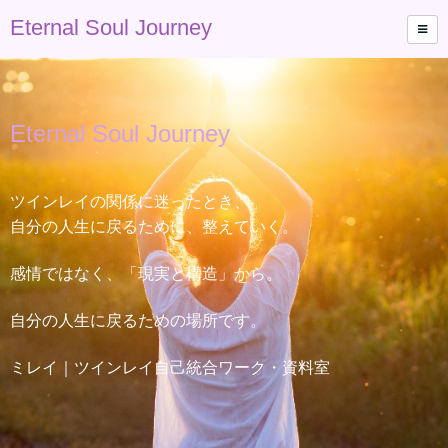
Eternal Soul Journey
Eternal Soul Journey
ツインレイの関係に迷ったとき、
自分の人生に戻るために、整えていく。
感情ではなく、「現実と構造」から。
自分の人生に戻るための場所です。
ミレイ｜ツインレイ自己統合ワーク・資料室